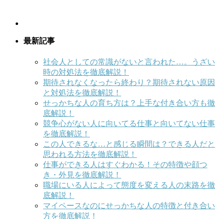
最新記事
社会人としての常識がないと言われた…。うざい
時の対処法を徹底解説！
期待されなくなったら終わり？期待されない原因
と対処法を徹底解説！
せっかちな人の育ち方は？上手な付き合い方も徹
底解説！
競争心がない人に向いてる仕事と向いてない仕事
を徹底解説！
この人できるな…と感じる瞬間は？できる人だと
思われる方法を徹底解説！
仕事ができる人はすぐわかる！その特徴や顔つ
き・外見を徹底解説！
職場にいる人によって態度を変える人の末路を徹
底解説！
マイペースなのにせっかちな人の特徴と付き合い
方を徹底解説！