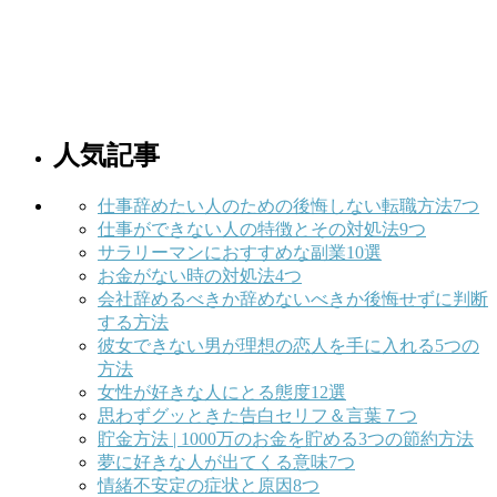
人気記事
仕事辞めたい人のための後悔しない転職方法7つ
仕事ができない人の特徴とその対処法9つ
サラリーマンにおすすめな副業10選
お金がない時の対処法4つ
会社辞めるべきか辞めないべきか後悔せずに判断
する方法
彼女できない男が理想の恋人を手に入れる5つの
方法
女性が好きな人にとる態度12選
思わずグッときた告白セリフ＆言葉７つ
貯金方法 | 1000万のお金を貯める3つの節約方法
夢に好きな人が出てくる意味7つ
情緒不安定の症状と原因8つ