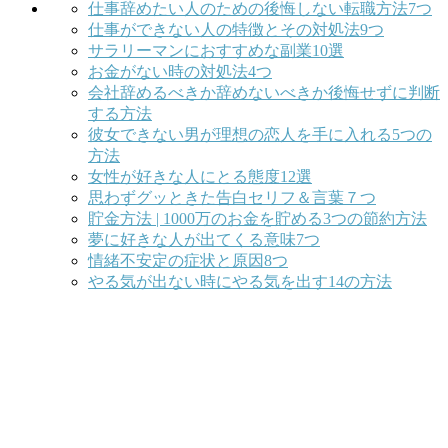
仕事辞めたい人のための後悔しない転職方法7つ
仕事ができない人の特徴とその対処法9つ
サラリーマンにおすすめな副業10選
お金がない時の対処法4つ
会社辞めるべきか辞めないべきか後悔せずに判断
する方法
彼女できない男が理想の恋人を手に入れる5つの
方法
女性が好きな人にとる態度12選
思わずグッときた告白セリフ＆言葉７つ
貯金方法 | 1000万のお金を貯める3つの節約方法
夢に好きな人が出てくる意味7つ
情緒不安定の症状と原因8つ
やる気が出ない時にやる気を出す14の方法