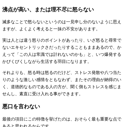
沸点が高い、または理不尽に怒らない
滅多なことで怒らないというのは一見申し分のないように思え
ますが、よくよく考えると一抹の不安があります。
実は人とは違う怒りのポイントがあったり、いざ怒ると尋常で
ないエキセントリックさだったりすることもままあるので、か
えって「この人は常識では計れないのかも」と、いつ爆発する
かびくびくしながら生活する羽目になります。
それよりも、怒る時は怒るのだけど、ストレス発散や八つ当た
りのような激しい感情をともなわず、またその理由が納得のい
く、道徳的なものである人の方が、聞く側もストレスを感じま
せんし、素直に受け入れる事ができます。
悪口を言わない
最後の項目にこの特徴を挙げたのは、おそらく最も重要な点で
あると思われるからです。