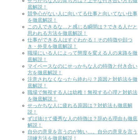
せっかちな人の育ち方は？上手な付き合い方も徹
底解説！
競争心がない人に向いてる仕事と向いてない仕事
を徹底解説！
この人できるな…と感じる瞬間は？できる人だと
思われる方法を徹底解説！
仕事ができる人はすぐわかる！その特徴や顔つ
き・外見を徹底解説！
職場にいる人によって態度を変える人の末路を徹
底解説！
マイペースなのにせっかちな人の特徴と付き合い
方を徹底解説！
注意されなくなったら終わり？原因と対処法を徹
底解説！
職場で無視する人は幼稚！無視する心理と対処法
を徹底解説！
せっかちな人に疲れる原因は？対処法も徹底解
説！
ずば抜けて優秀な人の特徴は？辞める理由も徹底
解説！
自分の意見を言うのが怖い…。自分の意見を言う
訓練方法を徹底解説！