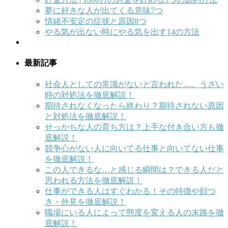
夢に好きな人が出てくる意味7つ
情緒不安定の症状と原因8つ
やる気が出ない時にやる気を出す14の方法
最新記事
社会人としての常識がないと言われた…。うざい
時の対処法を徹底解説！
期待されなくなったら終わり？期待されない原因
と対処法を徹底解説！
せっかちな人の育ち方は？上手な付き合い方も徹
底解説！
競争心がない人に向いてる仕事と向いてない仕事
を徹底解説！
この人できるな…と感じる瞬間は？できる人だと
思われる方法を徹底解説！
仕事ができる人はすぐわかる！その特徴や顔つ
き・外見を徹底解説！
職場にいる人によって態度を変える人の末路を徹
底解説！