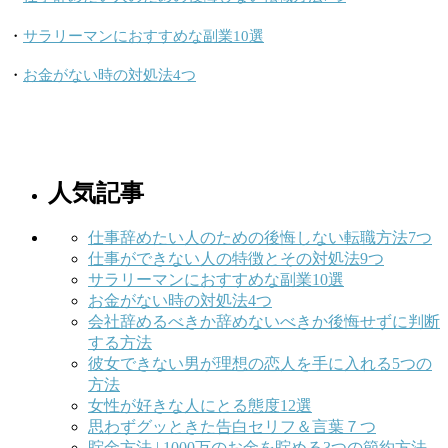
・
サラリーマンにおすすめな副業10選
・
お金がない時の対処法4つ
人気記事
仕事辞めたい人のための後悔しない転職方法7つ
仕事ができない人の特徴とその対処法9つ
サラリーマンにおすすめな副業10選
お金がない時の対処法4つ
会社辞めるべきか辞めないべきか後悔せずに判断
する方法
彼女できない男が理想の恋人を手に入れる5つの
方法
女性が好きな人にとる態度12選
思わずグッときた告白セリフ＆言葉７つ
貯金方法 | 1000万のお金を貯める3つの節約方法