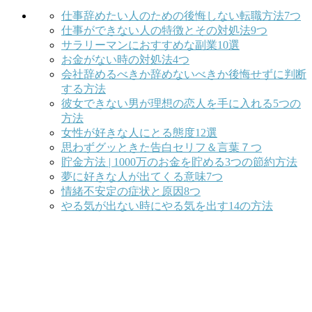
仕事辞めたい人のための後悔しない転職方法7つ
仕事ができない人の特徴とその対処法9つ
サラリーマンにおすすめな副業10選
お金がない時の対処法4つ
会社辞めるべきか辞めないべきか後悔せずに判断
する方法
彼女できない男が理想の恋人を手に入れる5つの
方法
女性が好きな人にとる態度12選
思わずグッときた告白セリフ＆言葉７つ
貯金方法 | 1000万のお金を貯める3つの節約方法
夢に好きな人が出てくる意味7つ
情緒不安定の症状と原因8つ
やる気が出ない時にやる気を出す14の方法