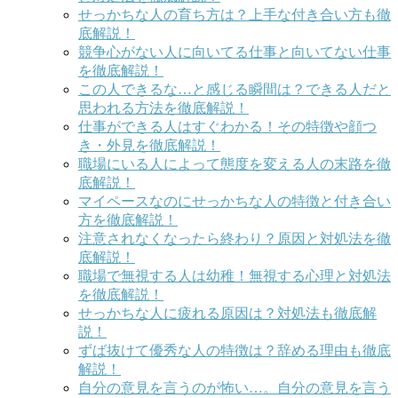
せっかちな人の育ち方は？上手な付き合い方も徹
底解説！
競争心がない人に向いてる仕事と向いてない仕事
を徹底解説！
この人できるな…と感じる瞬間は？できる人だと
思われる方法を徹底解説！
仕事ができる人はすぐわかる！その特徴や顔つ
き・外見を徹底解説！
職場にいる人によって態度を変える人の末路を徹
底解説！
マイペースなのにせっかちな人の特徴と付き合い
方を徹底解説！
注意されなくなったら終わり？原因と対処法を徹
底解説！
職場で無視する人は幼稚！無視する心理と対処法
を徹底解説！
せっかちな人に疲れる原因は？対処法も徹底解
説！
ずば抜けて優秀な人の特徴は？辞める理由も徹底
解説！
自分の意見を言うのが怖い…。自分の意見を言う