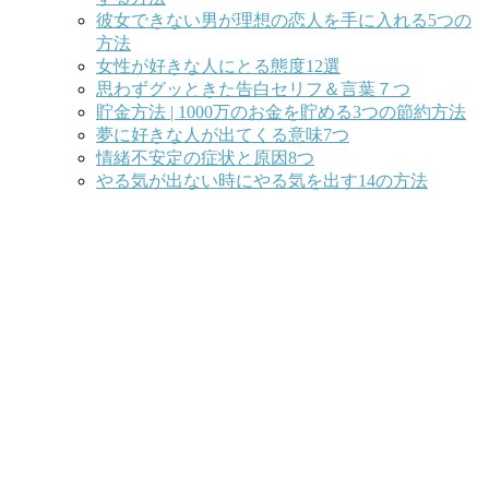
彼女できない男が理想の恋人を手に入れる5つの
方法
女性が好きな人にとる態度12選
思わずグッときた告白セリフ＆言葉７つ
貯金方法 | 1000万のお金を貯める3つの節約方法
夢に好きな人が出てくる意味7つ
情緒不安定の症状と原因8つ
やる気が出ない時にやる気を出す14の方法