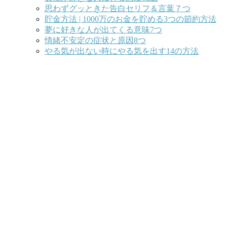
思わずグッときた告白セリフ＆言葉７つ
貯金方法 | 1000万のお金を貯める3つの節約方法
夢に好きな人が出てくる意味7つ
情緒不安定の症状と原因8つ
やる気が出ない時にやる気を出す14の方法