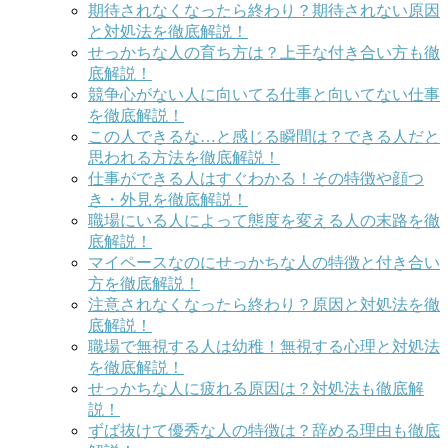
期待されなくなったら終わり？期待されない原因
と対処法を徹底解説！
せっかちな人の育ち方は？上手な付き合い方も徹
底解説！
競争心がない人に向いてる仕事と向いてない仕事
を徹底解説！
この人できるな…と感じる瞬間は？できる人だと
思われる方法を徹底解説！
仕事ができる人はすぐわかる！その特徴や顔つ
き・外見を徹底解説！
職場にいる人によって態度を変える人の末路を徹
底解説！
マイペースなのにせっかちな人の特徴と付き合い
方を徹底解説！
注意されなくなったら終わり？原因と対処法を徹
底解説！
職場で無視する人は幼稚！無視する心理と対処法
を徹底解説！
せっかちな人に疲れる原因は？対処法も徹底解
説！
ずば抜けて優秀な人の特徴は？辞める理由も徹底