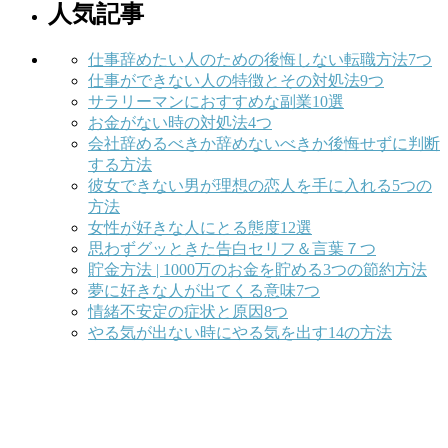
人気記事
仕事辞めたい人のための後悔しない転職方法7つ
仕事ができない人の特徴とその対処法9つ
サラリーマンにおすすめな副業10選
お金がない時の対処法4つ
会社辞めるべきか辞めないべきか後悔せずに判断
する方法
彼女できない男が理想の恋人を手に入れる5つの
方法
女性が好きな人にとる態度12選
思わずグッときた告白セリフ＆言葉７つ
貯金方法 | 1000万のお金を貯める3つの節約方法
夢に好きな人が出てくる意味7つ
情緒不安定の症状と原因8つ
やる気が出ない時にやる気を出す14の方法