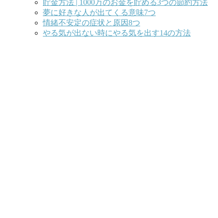
貯金方法 | 1000万のお金を貯める3つの節約方法
夢に好きな人が出てくる意味7つ
情緒不安定の症状と原因8つ
やる気が出ない時にやる気を出す14の方法