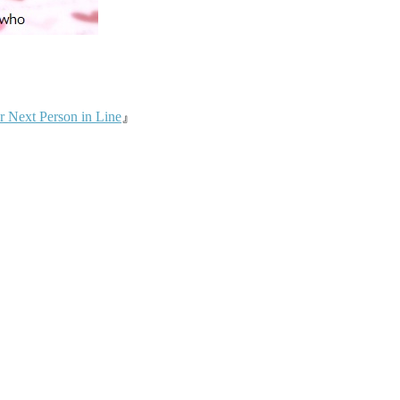
r Next Person in Line
』