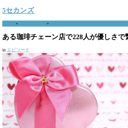
5セカンズ
Home
»
エピソード
»
ある珈琲チェーン店で228人が優しさで
in
エピソード