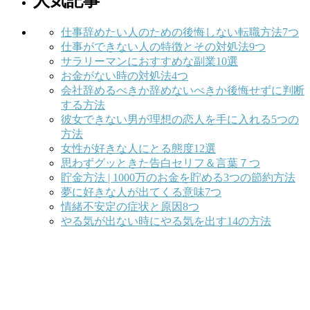
人気記事
仕事辞めたい人のための後悔しない転職方法7つ
仕事ができない人の特徴とその対処法9つ
サラリーマンにおすすめな副業10選
お金がない時の対処法4つ
会社辞めるべきか辞めないべきか後悔せずに判断
する方法
彼女できない男が理想の恋人を手に入れる5つの
方法
女性が好きな人にとる態度12選
思わずグッときた告白セリフ＆言葉７つ
貯金方法 | 1000万のお金を貯める3つの節約方法
夢に好きな人が出てくる意味7つ
情緒不安定の症状と原因8つ
やる気が出ない時にやる気を出す14の方法