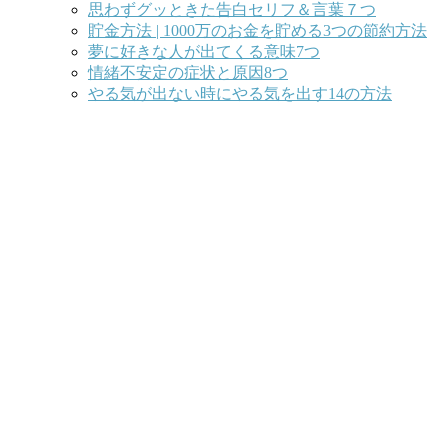
思わずグッときた告白セリフ＆言葉７つ
貯金方法 | 1000万のお金を貯める3つの節約方法
夢に好きな人が出てくる意味7つ
情緒不安定の症状と原因8つ
やる気が出ない時にやる気を出す14の方法