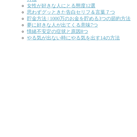
女性が好きな人にとる態度12選
思わずグッときた告白セリフ＆言葉７つ
貯金方法 | 1000万のお金を貯める3つの節約方法
夢に好きな人が出てくる意味7つ
情緒不安定の症状と原因8つ
やる気が出ない時にやる気を出す14の方法