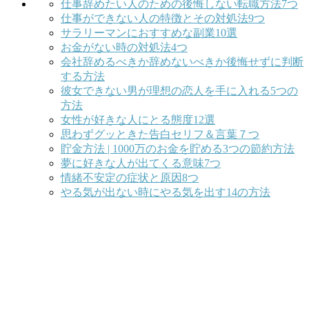
仕事辞めたい人のための後悔しない転職方法7つ
仕事ができない人の特徴とその対処法9つ
サラリーマンにおすすめな副業10選
お金がない時の対処法4つ
会社辞めるべきか辞めないべきか後悔せずに判断
する方法
彼女できない男が理想の恋人を手に入れる5つの
方法
女性が好きな人にとる態度12選
思わずグッときた告白セリフ＆言葉７つ
貯金方法 | 1000万のお金を貯める3つの節約方法
夢に好きな人が出てくる意味7つ
情緒不安定の症状と原因8つ
やる気が出ない時にやる気を出す14の方法