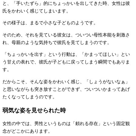
と、「手いたずら」的にちょっかいを出してきた時、女性は彼
氏をかわいく感じてしまいます。
その様子は、まるで小さな子どものようです。
そのため、それを見ている彼女は、ついつい母性本能を刺激さ
れ、母親のような気持ちで彼氏を見てしまうのです。
「ちょっかいを出す」という行動は、「かまってほしい」とい
う甘えの表れで、彼氏が子どもに戻ってしまう瞬間でもありま
す。
だからこそ、そんな姿をかわいく感じ、「しょうがないなぁ」
と思いながらも突き放すことができず、ついついかまってあげ
たくなってしまうのです。
弱気な姿を見せられた時
女性の中では、男性というものは「頼れる存在」という固定観
念がどこかにあります。