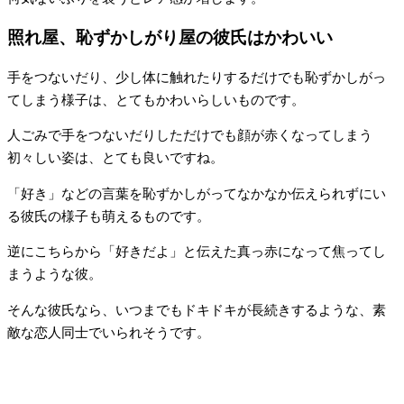
照れ屋、恥ずかしがり屋の彼氏はかわいい
手をつないだり、少し体に触れたりするだけでも恥ずかしがっ
てしまう様子は、とてもかわいらしいものです。
人ごみで手をつないだりしただけでも顔が赤くなってしまう
初々しい姿は、とても良いですね。
「好き」などの言葉を恥ずかしがってなかなか伝えられずにい
る彼氏の様子も萌えるものです。
逆にこちらから「好きだよ」と伝えた真っ赤になって焦ってし
まうような彼。
そんな彼氏なら、いつまでもドキドキが長続きするような、素
敵な恋人同士でいられそうです。