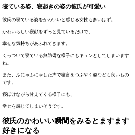
寝ている姿、寝起きの姿の彼氏が可愛い
彼氏の寝ている姿をかわいいと感じる女性も多いはず。
かわいらしい寝顔をずっと見ているだけで、
幸せな気持ちがあふれてきます。
くっついて寝ている無防備な様子にもキュンとしてしまいます
ね。
また、ふにゃふにゃした声で寝言をつぶやく姿なども良いもの
です。
寝ぼけながら甘えてくる様子にも、
幸せを感じてしまいそうです。
彼氏のかわいい瞬間をみるとますます
好きになる