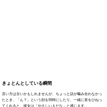
きょとんとしている瞬間
言い方は古いかもしれませんが、ちょっと話が噛み合わなかっ
たとき、「ん？」という顔を同時にしたり、一緒に首をひねっ
てくれると、彼女は「やさしい人だな」と感じます。