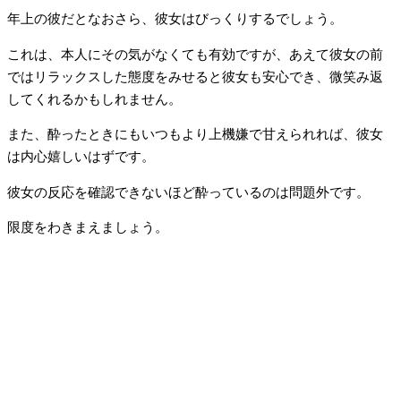
年上の彼だとなおさら、彼女はびっくりするでしょう。
これは、本人にその気がなくても有効ですが、あえて彼女の前
ではリラックスした態度をみせると彼女も安心でき、微笑み返
してくれるかもしれません。
また、酔ったときにもいつもより上機嫌で甘えられれば、彼女
は内心嬉しいはずです。
彼女の反応を確認できないほど酔っているのは問題外です。
限度をわきまえましょう。