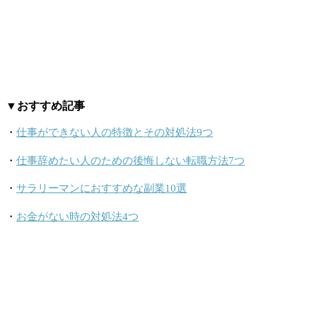
▼おすすめ記事
・
仕事ができない人の特徴とその対処法9つ
・
仕事辞めたい人のための後悔しない転職方法7つ
・
サラリーマンにおすすめな副業10選
・
お金がない時の対処法4つ