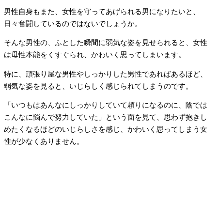
男性自身もまた、女性を守ってあげられる男になりたいと、
日々奮闘しているのではないでしょうか。
そんな男性の、ふとした瞬間に弱気な姿を見せられると、女性
は母性本能をくすぐられ、かわいく思ってしまいます。
特に、頑張り屋な男性やしっかりした男性であればあるほど、
弱気な姿を見ると、いじらしく感じられてしまうのです。
「いつもはあんなにしっかりしていて頼りになるのに、陰では
こんなに悩んで努力していた」という面を見て、思わず抱きし
めたくなるほどのいじらしさを感じ、かわいく思ってしまう女
性が少なくありません。