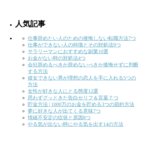
人気記事
仕事辞めたい人のための後悔しない転職方法7つ
仕事ができない人の特徴とその対処法9つ
サラリーマンにおすすめな副業10選
お金がない時の対処法4つ
会社辞めるべきか辞めないべきか後悔せずに判断
する方法
彼女できない男が理想の恋人を手に入れる5つの
方法
女性が好きな人にとる態度12選
思わずグッときた告白セリフ＆言葉７つ
貯金方法 | 1000万のお金を貯める3つの節約方法
夢に好きな人が出てくる意味7つ
情緒不安定の症状と原因8つ
やる気が出ない時にやる気を出す14の方法