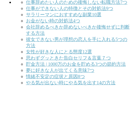
仕事辞めたい人のための後悔しない転職方法7つ
仕事ができない人の特徴とその対処法9つ
サラリーマンにおすすめな副業10選
お金がない時の対処法4つ
会社辞めるべきか辞めないべきか後悔せずに判断
する方法
彼女できない男が理想の恋人を手に入れる5つの
方法
女性が好きな人にとる態度12選
思わずグッときた告白セリフ＆言葉７つ
貯金方法 | 1000万のお金を貯める3つの節約方法
夢に好きな人が出てくる意味7つ
情緒不安定の症状と原因8つ
やる気が出ない時にやる気を出す14の方法