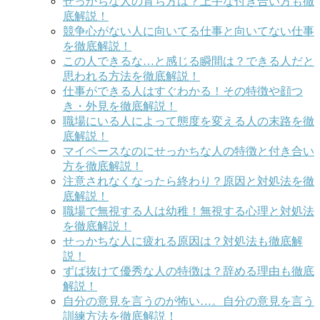
せっかちな人の育ち方は？上手な付き合い方も徹
底解説！
競争心がない人に向いてる仕事と向いてない仕事
を徹底解説！
この人できるな…と感じる瞬間は？できる人だと
思われる方法を徹底解説！
仕事ができる人はすぐわかる！その特徴や顔つ
き・外見を徹底解説！
職場にいる人によって態度を変える人の末路を徹
底解説！
マイペースなのにせっかちな人の特徴と付き合い
方を徹底解説！
注意されなくなったら終わり？原因と対処法を徹
底解説！
職場で無視する人は幼稚！無視する心理と対処法
を徹底解説！
せっかちな人に疲れる原因は？対処法も徹底解
説！
ずば抜けて優秀な人の特徴は？辞める理由も徹底
解説！
自分の意見を言うのが怖い…。自分の意見を言う
訓練方法を徹底解説！