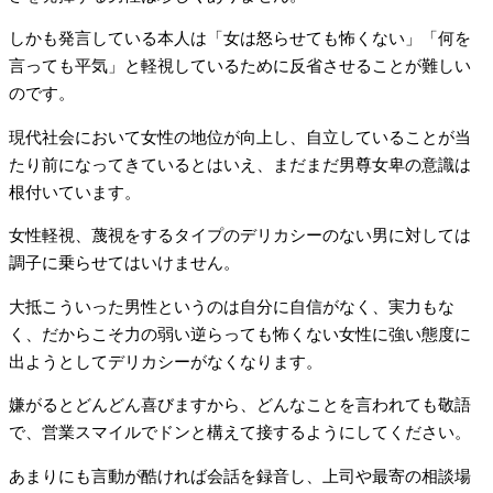
しかも発言している本人は「女は怒らせても怖くない」「何を
言っても平気」と軽視しているために反省させることが難しい
のです。
現代社会において女性の地位が向上し、自立していることが当
たり前になってきているとはいえ、まだまだ男尊女卑の意識は
根付いています。
女性軽視、蔑視をするタイプのデリカシーのない男に対しては
調子に乗らせてはいけません。
大抵こういった男性というのは自分に自信がなく、実力もな
く、だからこそ力の弱い逆らっても怖くない女性に強い態度に
出ようとしてデリカシーがなくなります。
嫌がるとどんどん喜びますから、どんなことを言われても敬語
で、営業スマイルでドンと構えて接するようにしてください。
あまりにも言動が酷ければ会話を録音し、上司や最寄の相談場