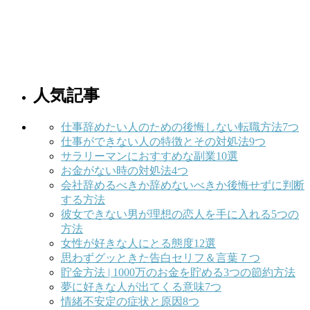
人気記事
仕事辞めたい人のための後悔しない転職方法7つ
仕事ができない人の特徴とその対処法9つ
サラリーマンにおすすめな副業10選
お金がない時の対処法4つ
会社辞めるべきか辞めないべきか後悔せずに判断
する方法
彼女できない男が理想の恋人を手に入れる5つの
方法
女性が好きな人にとる態度12選
思わずグッときた告白セリフ＆言葉７つ
貯金方法 | 1000万のお金を貯める3つの節約方法
夢に好きな人が出てくる意味7つ
情緒不安定の症状と原因8つ