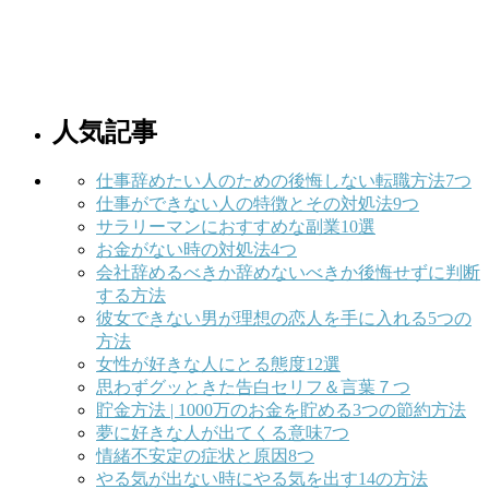
人気記事
仕事辞めたい人のための後悔しない転職方法7つ
仕事ができない人の特徴とその対処法9つ
サラリーマンにおすすめな副業10選
お金がない時の対処法4つ
会社辞めるべきか辞めないべきか後悔せずに判断
する方法
彼女できない男が理想の恋人を手に入れる5つの
方法
女性が好きな人にとる態度12選
思わずグッときた告白セリフ＆言葉７つ
貯金方法 | 1000万のお金を貯める3つの節約方法
夢に好きな人が出てくる意味7つ
情緒不安定の症状と原因8つ
やる気が出ない時にやる気を出す14の方法