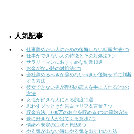
人気記事
仕事辞めたい人のための後悔しない転職方法7つ
仕事ができない人の特徴とその対処法9つ
サラリーマンにおすすめな副業10選
お金がない時の対処法4つ
会社辞めるべきか辞めないべきか後悔せずに判断
する方法
彼女できない男が理想の恋人を手に入れる5つの
方法
女性が好きな人にとる態度12選
思わずグッときた告白セリフ＆言葉７つ
貯金方法 | 1000万のお金を貯める3つの節約方法
夢に好きな人が出てくる意味7つ
情緒不安定の症状と原因8つ
やる気が出ない時にやる気を出す14の方法