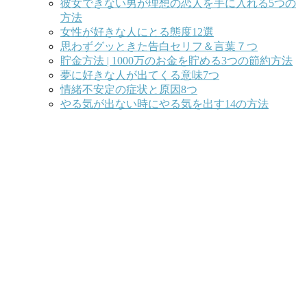
彼女できない男が理想の恋人を手に入れる5つの
方法
女性が好きな人にとる態度12選
思わずグッときた告白セリフ＆言葉７つ
貯金方法 | 1000万のお金を貯める3つの節約方法
夢に好きな人が出てくる意味7つ
情緒不安定の症状と原因8つ
やる気が出ない時にやる気を出す14の方法