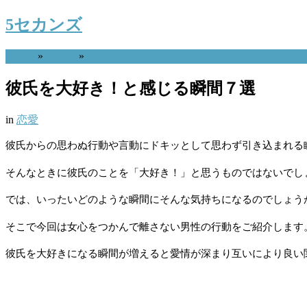
5セカンズ
Home
»
恋愛
»
彼氏を大好き！と感じる瞬間７選
in
恋愛
彼氏からの思わぬ行動や言動にドキッとして思わず引き込まれる
そんなときに彼氏のことを「大好き！」と思うものではないでし
では、いったいどのような瞬間にそんな気持ちになるのでしょう
そこで今回は女心をつかんで離さない男性の行動をご紹介します
彼氏を大好きになる瞬間が増えると愛情が深まり互いにより良い