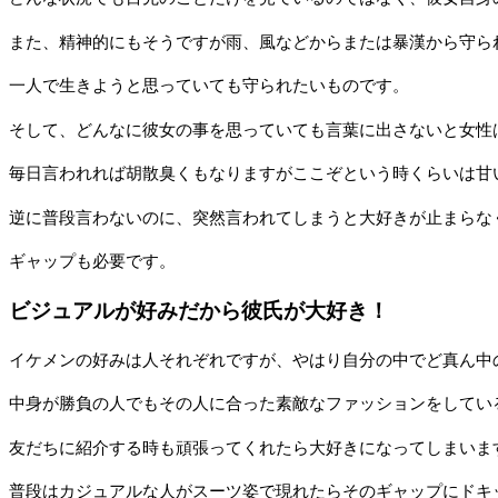
また、精神的にもそうですが雨、風などからまたは暴漢から守ら
一人で生きようと思っていても守られたいものです。
そして、どんなに彼女の事を思っていても言葉に出さないと女性
毎日言われれば胡散臭くもなりますがここぞという時くらいは甘
逆に普段言わないのに、突然言われてしまうと大好きが止まらな
ギャップも必要です。
ビジュアルが好みだから彼氏が大好き！
イケメンの好みは人それぞれですが、やはり自分の中でど真ん中
中身が勝負の人でもその人に合った素敵なファッションをしてい
友だちに紹介する時も頑張ってくれたら大好きになってしまいま
普段はカジュアルな人がスーツ姿で現れたらそのギャップにドキ