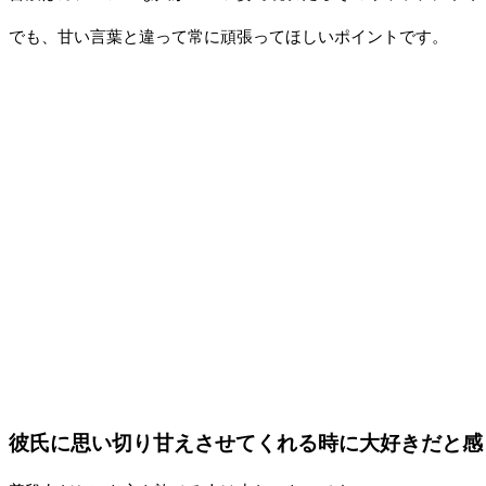
でも、甘い言葉と違って常に頑張ってほしいポイントです。
彼氏に思い切り甘えさせてくれる時に大好きだと感