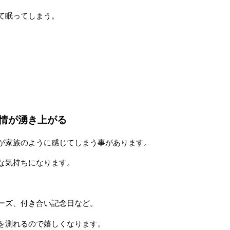
て眠ってしまう。
情が湧き上がる
が家族のように感じてしまう事があります。
な気持ちになります。
ーズ、付き合い記念日など。
を測れるので嬉しくなります。