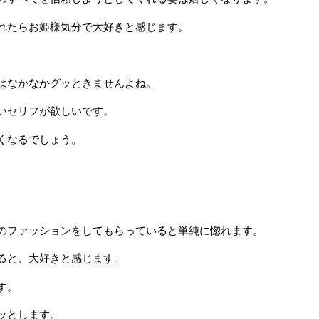
れたらお姫様気分で大好きと感じます。
はなかなかグッときませんよね。
いセリフが欲しいです。
くなるでしょう。
のファッションをしてもらっていると単純に惚れます。
ると、大好きと感じます。
す。
ッとします。