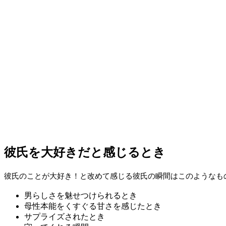
彼氏を大好きだと感じるとき
彼氏のことが大好き！と改めて感じる彼氏の瞬間はこのようなも
男らしさを魅せつけられるとき
母性本能をくすぐる甘さを感じたとき
サプライズされたとき