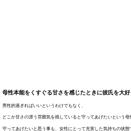
母性本能をくすぐる甘さを感じたときに彼氏を大好
男性的過ぎればいいというわけでもなく、
どこか甘さの漂う雰囲気を残していると守ってあげたいという母
守ってあげたいと思う事も、女性にとって充実した気持ちの状態