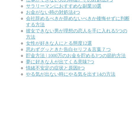
サラリーマンにおすすめな副業10選
お金がない時の対処法4つ
会社辞めるべきか辞めないべきか後悔せずに判断
する方法
彼女できない男が理想の恋人を手に入れる5つの
方法
女性が好きな人にとる態度12選
思わずグッときた告白セリフ＆言葉７つ
貯金方法 | 1000万のお金を貯める3つの節約方法
夢に好きな人が出てくる意味7つ
情緒不安定の症状と原因8つ
やる気が出ない時にやる気を出す14の方法