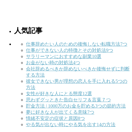
人気記事
仕事辞めたい人のための後悔しない転職方法7つ
仕事ができない人の特徴とその対処法9つ
サラリーマンにおすすめな副業10選
お金がない時の対処法4つ
会社辞めるべきか辞めないべきか後悔せずに判断
する方法
彼女できない男が理想の恋人を手に入れる5つの
方法
女性が好きな人にとる態度12選
思わずグッときた告白セリフ＆言葉７つ
貯金方法 | 1000万のお金を貯める3つの節約方法
夢に好きな人が出てくる意味7つ
情緒不安定の症状と原因8つ
やる気が出ない時にやる気を出す14の方法