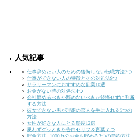
人気記事
仕事辞めたい人のための後悔しない転職方法7つ
仕事ができない人の特徴とその対処法9つ
サラリーマンにおすすめな副業10選
お金がない時の対処法4つ
会社辞めるべきか辞めないべきか後悔せずに判断
する方法
彼女できない男が理想の恋人を手に入れる5つの
方法
女性が好きな人にとる態度12選
思わずグッときた告白セリフ＆言葉７つ
貯金方法 | 1000万のお金を貯める3つの節約方法