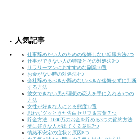
人気記事
仕事辞めたい人のための後悔しない転職方法7つ
仕事ができない人の特徴とその対処法9つ
サラリーマンにおすすめな副業10選
お金がない時の対処法4つ
会社辞めるべきか辞めないべきか後悔せずに判断
する方法
彼女できない男が理想の恋人を手に入れる5つの
方法
女性が好きな人にとる態度12選
思わずグッときた告白セリフ＆言葉７つ
貯金方法 | 1000万のお金を貯める3つの節約方法
夢に好きな人が出てくる意味7つ
情緒不安定の症状と原因8つ