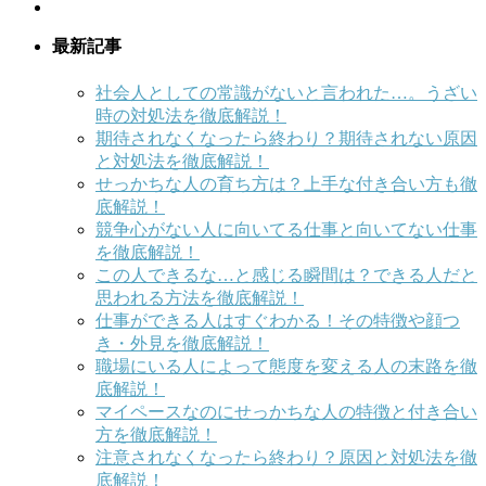
最新記事
社会人としての常識がないと言われた…。うざい
時の対処法を徹底解説！
期待されなくなったら終わり？期待されない原因
と対処法を徹底解説！
せっかちな人の育ち方は？上手な付き合い方も徹
底解説！
競争心がない人に向いてる仕事と向いてない仕事
を徹底解説！
この人できるな…と感じる瞬間は？できる人だと
思われる方法を徹底解説！
仕事ができる人はすぐわかる！その特徴や顔つ
き・外見を徹底解説！
職場にいる人によって態度を変える人の末路を徹
底解説！
マイペースなのにせっかちな人の特徴と付き合い
方を徹底解説！
注意されなくなったら終わり？原因と対処法を徹
底解説！