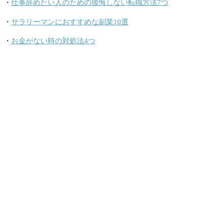
・
仕事辞めたい人のための後悔しない転職方法7つ
・
サラリーマンにおすすめな副業10選
・
お金がない時の対処法4つ