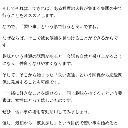
そしてそれは、できれば、ある程度の人数が集まる集団の中で
行うことをオススメします。
なので、「習い事」という形で行うと良いですね。
なぜならば、そこで彼女候補を見つけることができるからで
す。
趣味という共通の話題があると、会話も自然と盛り上がるよう
になり、仲良くなりやすくなります。
そして、そこから始まった「良い友達」という関係から恋愛関
係に発展することも可能です。
「一緒に好きなことを話せる」「同じ趣味を持てる」という要
素は、女性にとって嬉しいものです。
ぜひ、習い事の場を有効活用してみましょう。
但し、最初から「彼女探し」という目的で習い事を始めると、