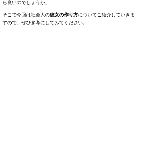
ら良いのでしょうか。
そこで今回は社会人の
彼女の作り方
についてご紹介していきま
すので、ぜひ参考にしてみてください。