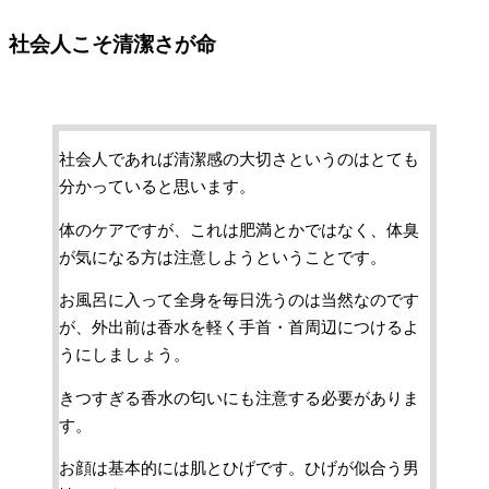
社会人こそ清潔さが命
社会人であれば清潔感の大切さというのはとても
分かっていると思います。
体のケアですが、これは肥満とかではなく、体臭
が気になる方は注意しようということです。
お風呂に入って全身を毎日洗うのは当然なのです
が、外出前は香水を軽く手首・首周辺につけるよ
うにしましょう。
きつすぎる香水の匂いにも注意する必要がありま
す。
お顔は基本的には肌とひげです。ひげが似合う男