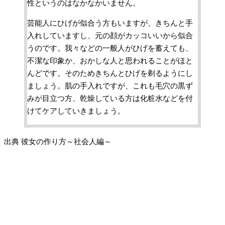
性というのはなかなかいません。
芸能人にひげが似合う方もいますが、きちんと手
入れしていますし、元の顔がカッコいいから似合
うのです。我々などの一般人がひげを蓄えても、
不潔な印象か、おかしな人と思われることがほと
んどです。そのためきちんとひげを剃るようにし
ましょう。肌の手入れですが、これも毛穴の黒ず
みが目立つ方、乾燥している方は化粧水などを付
けてケアしていきましょう。
出典 彼女の作り方～社会人編～