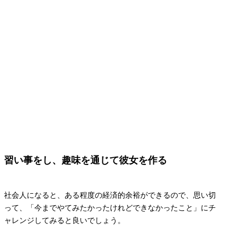
習い事をし、趣味を通じて彼女を作る
社会人になると、ある程度の経済的余裕ができるので、思い切
って、「今までやてみたかったけれどできなかったこと」にチ
ャレンジしてみると良いでしょう。