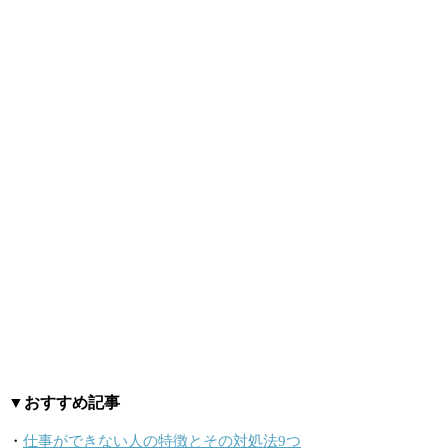
▼おすすめ記事
・
仕事ができない人の特徴とその対処法9つ