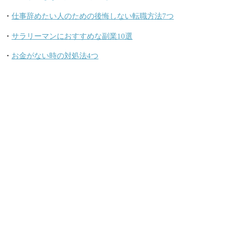
・
仕事辞めたい人のための後悔しない転職方法7つ
・
サラリーマンにおすすめな副業10選
・
お金がない時の対処法4つ