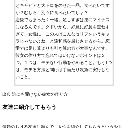
とキャビアと大トロをのせた一品。食べたいです
か？むしろ、別々に食べたいでしょ？
恋愛でもまったく一緒。足しすぎは逆にマイナス
になるんです。クドいから。好意に好意を重ねす
ぎて、女性に「この人はこんなセリフをいうキャ
ラじゃないよね」と違和感を感じさせるから。恋
愛では足し算よりも引き算の方が大事なんです。
彼女の作り方で忘れてはいけないポイントは２
つ。１つは、モテない行動をやめること。もう1つ
は、モテる方法と聞けば手当たり次第に実行しな
いこと。
出典 誰にも聞けない彼女の作り方
友達に紹介してもらう
信頼のおける友達に頼んで、女性を紹介してもらうというやり