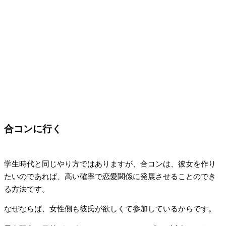
合コンに行く
学生時代と同じやり方ではありますが、合コンは、彼女を作り
たいのであれば、高い確率で恋愛関係に発展させることのでき
る方法です。
なぜならば、女性側も彼氏が欲しくて参加しているからです。