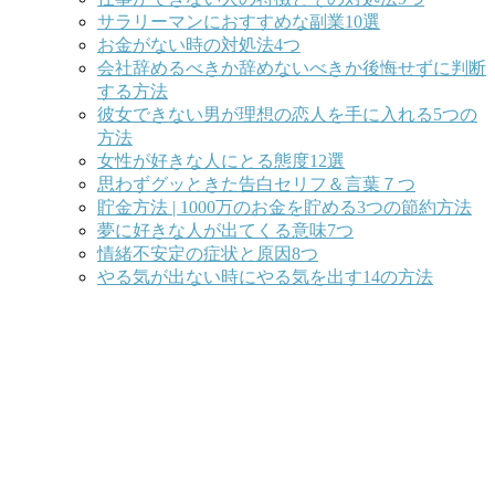
サラリーマンにおすすめな副業10選
お金がない時の対処法4つ
会社辞めるべきか辞めないべきか後悔せずに判断
する方法
彼女できない男が理想の恋人を手に入れる5つの
方法
女性が好きな人にとる態度12選
思わずグッときた告白セリフ＆言葉７つ
貯金方法 | 1000万のお金を貯める3つの節約方法
夢に好きな人が出てくる意味7つ
情緒不安定の症状と原因8つ
やる気が出ない時にやる気を出す14の方法