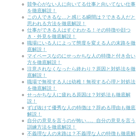
競争心がない人に向いてる仕事と向いてない仕事
を徹底解説！
この人できるな…と感じる瞬間は？できる人だと
思われる方法を徹底解説！
仕事ができる人はすぐわかる！その特徴や顔つ
き・外見を徹底解説！
職場にいる人によって態度を変える人の末路を徹
底解説！
マイペースなのにせっかちな人の特徴と付き合い
方を徹底解説！
注意されなくなったら終わり？原因と対処法を徹
底解説！
職場で無視する人は幼稚！無視する心理と対処法
を徹底解説！
せっかちな人に疲れる原因は？対処法も徹底解
説！
ずば抜けて優秀な人の特徴は？辞める理由も徹底
解説！
自分の意見を言うのが怖い…。自分の意見を言う
訓練方法を徹底解説！
不義理な人の末路は？不義理な人の特徴も徹底解