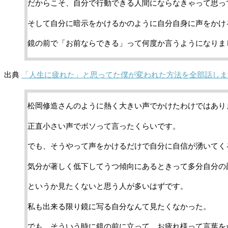
だからこそ、自分で行動できる人間にならなきゃって思っ
そして自分に暗示をかけるかのように自分自身に声をかけ
鏡の前で「お前ならできる」って何度か言うようになりま
出典
「人生に疲れた」と思ってた僕が変われた方法を全部話しま
松岡修造さんのように熱く大きい声でかけたわけではあり
正直小さい声でボソって言ったくらいです。
でも、そうやって声をかけるだけで自分に自信が湧いてく
気分が著しく低下してうつ傾向にあるときって多分自分の
というか見たくないと思う人が多いはずです。
私も出来る限り鏡に写る自分なんて見たくなかった。
でも、そういう時に鏡の前に立って、お疲れ様って言葉を