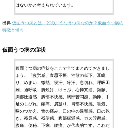
はないかと考えられています。
出典
仮面うつ病とは、どのようなうつ病なのか？仮面うつ病の
特徴と傾向
仮面うつ病の症状
仮面うつ病の症状をここで全てまとめておきまし
ょう。『疲労感、食思不振、性欲の低下、耳鳴
り、めまい、微熱、寝汗、冷汗、息切れ、呼吸困
難、過呼吸、胸焼け、げっぷ、心悸亢進、頻脈、
胸部圧迫感、胸部不快感、胸部苦悶感、動悸、手
足のしびれ、頭痛、肩凝り、胃部不快感、嘔気、
喉のつかえ、舌の痛み、口の中の違和感、口の乾
き、残尿感、残便感、腹部膨満感、ガス貯留感、
腹痛、便秘、下痢、腰痛』が代表的です。これだ