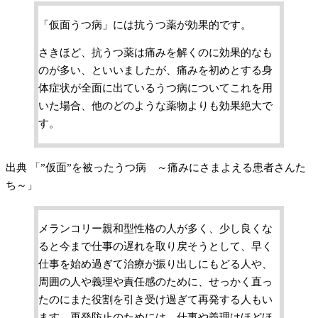
「仮面うつ病」には抗うつ薬が効果的です。
さきほど、抗うつ薬は痛みを解くのに効果的なも
のが多い、といいましたが、痛みを初めとする身
体症状が全面に出ているうつ病についてこれを用
いた場合、他のどのような薬物よりも効果絶大で
す。
出典 「”仮面”を被ったうつ病 ～痛みにさまよえる患者さんた
ち～」
メランコリー親和型性格の人が多く、少し良くな
ると今まで仕事の遅れを取り戻そうとして、早く
仕事を始め過ぎて治療が振り出しにもどる人や、
周囲の人や義理や責任感のために、せっかく直っ
たのにまた役割を引き受け過ぎて再発する人もい
ます。再発防止のためには、仕事や義理はほどほ