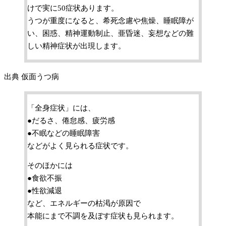
けで実に50症状あります。
うつが重度になると、希死念慮や焦燥、睡眠障が
い、困惑、精神運動制止、亜昏迷、妄想などの難
しい精神症状が出現します。
出典 仮面うつ病
「全身症状」には、
●だるさ、倦怠感、疲労感
●不眠などの睡眠障害
などがよく見られる症状です。
そのほかには
●食欲不振
●性欲減退
など、エネルギーの枯渇が原因で
本能にまで不調を及ぼす症状も見られます。