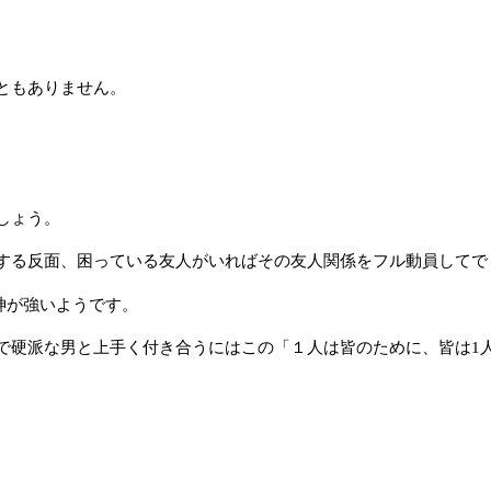
ともありません。
しょう。
する反面、困っている友人がいればその友人関係をフル動員してで
」の精神が強いようです。
で硬派な男と上手く付き合うにはこの「１人は皆のために、皆は1