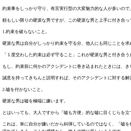
約束事をしっかり守り、有言実行型の大変魅力的な人が多いので
頼もしい限りの硬派な男ですが、この硬派な男と上手に付き合っ
1.約束を破らないこと。
硬派な男は自分がしっかり約束を守る分、他人にも同じことを求
「１度交わした約束は必ず守ること」これが硬派な男と付き合う
もし、約束前に何かのアクシデントに巻き込まれたときには、き
誠意を持ってきちんと説明すれば、そのアクシデントに対する解
2.嘘を付かないこと。
硬派な男は嘘を極端に嫌います。
とはいっても、大人ですから「嘘も方便」的な嘘に目くじらを立
これは、単に自分が嫌いだから糾弾しているのではなく、「嘘を