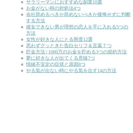
サラリーマンにおすすめな副業10選
お金がない時の対処法4つ
会社辞めるべきか辞めないべきか後悔せずに判断
する方法
彼女できない男が理想の恋人を手に入れる5つの
方法
女性が好きな人にとる態度12選
思わずグッときた告白セリフ＆言葉７つ
貯金方法 | 1000万のお金を貯める3つの節約方法
夢に好きな人が出てくる意味7つ
情緒不安定の症状と原因8つ
やる気が出ない時にやる気を出す14の方法