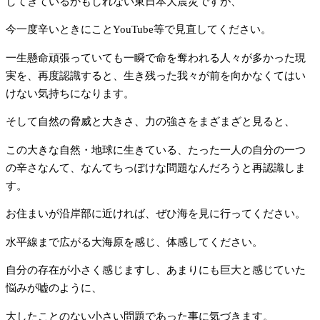
してきているかもしれない東日本大震災ですが、
今一度辛いときにことYouTube等で見直してください。
一生懸命頑張っていても一瞬で命を奪われる人々が多かった現
実を、再度認識すると、生き残った我々が前を向かなくてはい
けない気持ちになります。
そして自然の脅威と大きさ、力の強さをまざまざと見ると、
この大きな自然・地球に生きている、たった一人の自分の一つ
の辛さなんて、なんてちっぽけな問題なんだろうと再認識しま
す。
お住まいが沿岸部に近ければ、ぜひ海を見に行ってください。
水平線まで広がる大海原を感じ、体感してください。
自分の存在が小さく感じますし、あまりにも巨大と感じていた
悩みが嘘のように、
大したことのない小さい問題であった事に気づきます。