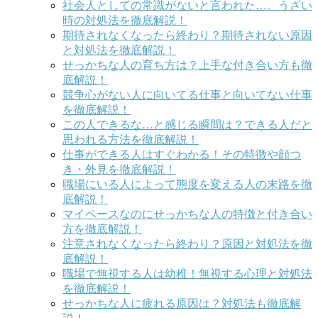
社会人としての常識がないと言われた…。うざい
時の対処法を徹底解説！
期待されなくなったら終わり？期待されない原因
と対処法を徹底解説！
せっかちな人の育ち方は？上手な付き合い方も徹
底解説！
競争心がない人に向いてる仕事と向いてない仕事
を徹底解説！
この人できるな…と感じる瞬間は？できる人だと
思われる方法を徹底解説！
仕事ができる人はすぐわかる！その特徴や顔つ
き・外見を徹底解説！
職場にいる人によって態度を変える人の末路を徹
底解説！
マイペースなのにせっかちな人の特徴と付き合い
方を徹底解説！
注意されなくなったら終わり？原因と対処法を徹
底解説！
職場で無視する人は幼稚！無視する心理と対処法
を徹底解説！
せっかちな人に疲れる原因は？対処法も徹底解