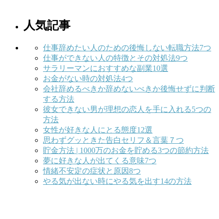
人気記事
仕事辞めたい人のための後悔しない転職方法7つ
仕事ができない人の特徴とその対処法9つ
サラリーマンにおすすめな副業10選
お金がない時の対処法4つ
会社辞めるべきか辞めないべきか後悔せずに判断
する方法
彼女できない男が理想の恋人を手に入れる5つの
方法
女性が好きな人にとる態度12選
思わずグッときた告白セリフ＆言葉７つ
貯金方法 | 1000万のお金を貯める3つの節約方法
夢に好きな人が出てくる意味7つ
情緒不安定の症状と原因8つ
やる気が出ない時にやる気を出す14の方法