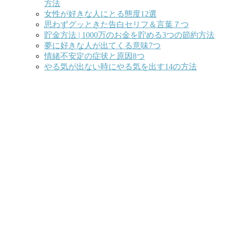
方法
女性が好きな人にとる態度12選
思わずグッときた告白セリフ＆言葉７つ
貯金方法 | 1000万のお金を貯める3つの節約方法
夢に好きな人が出てくる意味7つ
情緒不安定の症状と原因8つ
やる気が出ない時にやる気を出す14の方法