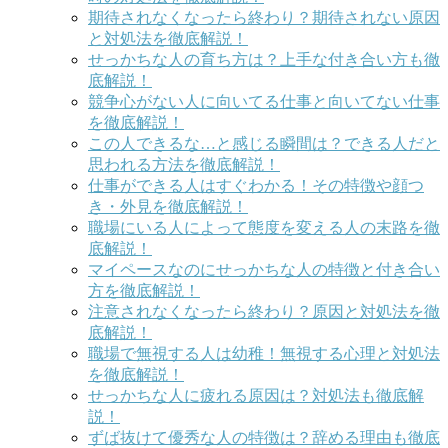
期待されなくなったら終わり？期待されない原因
と対処法を徹底解説！
せっかちな人の育ち方は？上手な付き合い方も徹
底解説！
競争心がない人に向いてる仕事と向いてない仕事
を徹底解説！
この人できるな…と感じる瞬間は？できる人だと
思われる方法を徹底解説！
仕事ができる人はすぐわかる！その特徴や顔つ
き・外見を徹底解説！
職場にいる人によって態度を変える人の末路を徹
底解説！
マイペースなのにせっかちな人の特徴と付き合い
方を徹底解説！
注意されなくなったら終わり？原因と対処法を徹
底解説！
職場で無視する人は幼稚！無視する心理と対処法
を徹底解説！
せっかちな人に疲れる原因は？対処法も徹底解
説！
ずば抜けて優秀な人の特徴は？辞める理由も徹底