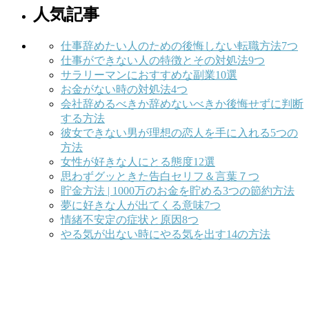
人気記事
仕事辞めたい人のための後悔しない転職方法7つ
仕事ができない人の特徴とその対処法9つ
サラリーマンにおすすめな副業10選
お金がない時の対処法4つ
会社辞めるべきか辞めないべきか後悔せずに判断
する方法
彼女できない男が理想の恋人を手に入れる5つの
方法
女性が好きな人にとる態度12選
思わずグッときた告白セリフ＆言葉７つ
貯金方法 | 1000万のお金を貯める3つの節約方法
夢に好きな人が出てくる意味7つ
情緒不安定の症状と原因8つ
やる気が出ない時にやる気を出す14の方法