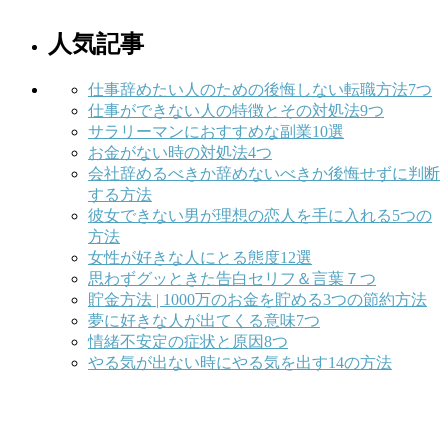
人気記事
仕事辞めたい人のための後悔しない転職方法7つ
仕事ができない人の特徴とその対処法9つ
サラリーマンにおすすめな副業10選
お金がない時の対処法4つ
会社辞めるべきか辞めないべきか後悔せずに判断
する方法
彼女できない男が理想の恋人を手に入れる5つの
方法
女性が好きな人にとる態度12選
思わずグッときた告白セリフ＆言葉７つ
貯金方法 | 1000万のお金を貯める3つの節約方法
夢に好きな人が出てくる意味7つ
情緒不安定の症状と原因8つ
やる気が出ない時にやる気を出す14の方法