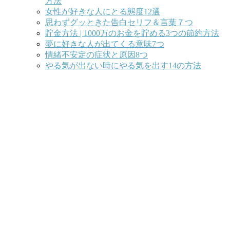
方法
女性が好きな人にとる態度12選
思わずグッときた告白セリフ＆言葉７つ
貯金方法 | 1000万のお金を貯める3つの節約方法
夢に好きな人が出てくる意味7つ
情緒不安定の症状と原因8つ
やる気が出ない時にやる気を出す14の方法