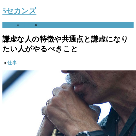
5セカンズ
Home
»
仕事
»
謙虚な人の特徴や共通点と謙虚になり
たい人がやるべきこと
in
仕事