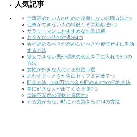
人気記事
仕事辞めたい人のための後悔しない転職方法7つ
仕事ができない人の特徴とその対処法9つ
サラリーマンにおすすめな副業10選
お金がない時の対処法4つ
会社辞めるべきか辞めないべきか後悔せずに判断
する方法
彼女できない男が理想の恋人を手に入れる5つの
方法
女性が好きな人にとる態度12選
思わずグッときた告白セリフ＆言葉７つ
貯金方法 | 1000万のお金を貯める3つの節約方法
夢に好きな人が出てくる意味7つ
情緒不安定の症状と原因8つ
やる気が出ない時にやる気を出す14の方法