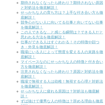
期待されなくなったら終わり？期待されない原因
と対処法を徹底解説！
せっかちな人の育ち方は？上手な付き合い方も徹
底解説！
競争心がない人に向いてる仕事と向いてない仕事
を徹底解説！
この人できるな…と感じる瞬間は？できる人だと
思われる方法を徹底解説！
仕事ができる人はすぐわかる！その特徴や顔つ
き・外見を徹底解説！
職場にいる人によって態度を変える人の末路を徹
底解説！
マイペースなのにせっかちな人の特徴と付き合い
方を徹底解説！
注意されなくなったら終わり？原因と対処法を徹
底解説！
職場で無視する人は幼稚！無視する心理と対処法
を徹底解説！
せっかちな人に疲れる原因は？対処法も徹底解
説！
ずば抜けて優秀な人の特徴は？辞める理由も徹底