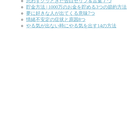
思わずグッときた告白セリフ＆言葉７つ
貯金方法 | 1000万のお金を貯める3つの節約方法
夢に好きな人が出てくる意味7つ
情緒不安定の症状と原因8つ
やる気が出ない時にやる気を出す14の方法