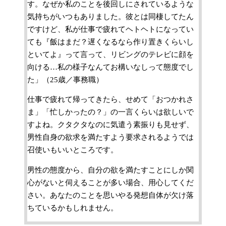
す。なぜか私のことを後回しにされているような
気持ちがいつもありました。彼とは同棲してたん
ですけど、私が仕事で疲れてヘトヘトになってい
ても『飯はまだ？遅くなるなら作り置きくらいし
といてよ』って言って、リビングのテレビに顔を
向ける…私の様子なんてお構いなしって態度でし
た」（25歳／事務職）
仕事で疲れて帰ってきたら、せめて「おつかれさ
ま」「忙しかったの？」の一言くらいは欲しいで
すよね。クタクタなのに気遣う素振りも見せず、
男性自身の欲求を満たすよう要求されるようでは
召使いもいいところです。
男性の態度から、自分の欲を満たすことにしか関
心がないと伺えることが多い場合、用心してくだ
さい。あなたのことを思いやる発想自体が欠け落
ちているかもしれません。