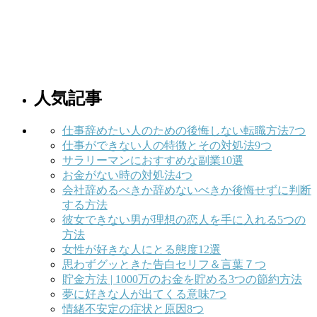
人気記事
仕事辞めたい人のための後悔しない転職方法7つ
仕事ができない人の特徴とその対処法9つ
サラリーマンにおすすめな副業10選
お金がない時の対処法4つ
会社辞めるべきか辞めないべきか後悔せずに判断
する方法
彼女できない男が理想の恋人を手に入れる5つの
方法
女性が好きな人にとる態度12選
思わずグッときた告白セリフ＆言葉７つ
貯金方法 | 1000万のお金を貯める3つの節約方法
夢に好きな人が出てくる意味7つ
情緒不安定の症状と原因8つ