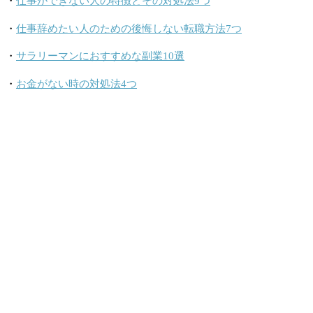
・
仕事ができない人の特徴とその対処法9つ
・
仕事辞めたい人のための後悔しない転職方法7つ
・
サラリーマンにおすすめな副業10選
・
お金がない時の対処法4つ