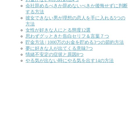
会社辞めるべきか辞めないべきか後悔せずに判断
する方法
彼女できない男が理想の恋人を手に入れる5つの
方法
女性が好きな人にとる態度12選
思わずグッときた告白セリフ＆言葉７つ
貯金方法 | 1000万のお金を貯める3つの節約方法
夢に好きな人が出てくる意味7つ
情緒不安定の症状と原因8つ
やる気が出ない時にやる気を出す14の方法