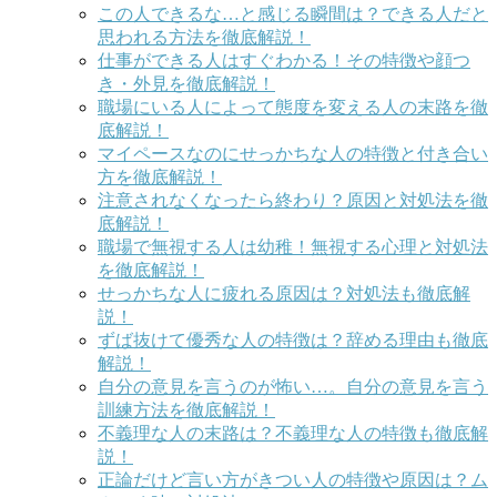
この人できるな…と感じる瞬間は？できる人だと
思われる方法を徹底解説！
仕事ができる人はすぐわかる！その特徴や顔つ
き・外見を徹底解説！
職場にいる人によって態度を変える人の末路を徹
底解説！
マイペースなのにせっかちな人の特徴と付き合い
方を徹底解説！
注意されなくなったら終わり？原因と対処法を徹
底解説！
職場で無視する人は幼稚！無視する心理と対処法
を徹底解説！
せっかちな人に疲れる原因は？対処法も徹底解
説！
ずば抜けて優秀な人の特徴は？辞める理由も徹底
解説！
自分の意見を言うのが怖い…。自分の意見を言う
訓練方法を徹底解説！
不義理な人の末路は？不義理な人の特徴も徹底解
説！
正論だけど言い方がきつい人の特徴や原因は？ム