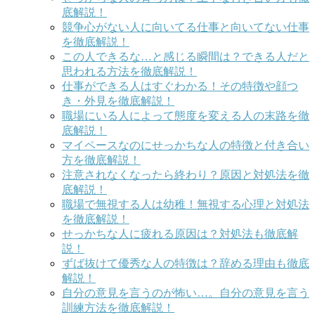
底解説！
競争心がない人に向いてる仕事と向いてない仕事
を徹底解説！
この人できるな…と感じる瞬間は？できる人だと
思われる方法を徹底解説！
仕事ができる人はすぐわかる！その特徴や顔つ
き・外見を徹底解説！
職場にいる人によって態度を変える人の末路を徹
底解説！
マイペースなのにせっかちな人の特徴と付き合い
方を徹底解説！
注意されなくなったら終わり？原因と対処法を徹
底解説！
職場で無視する人は幼稚！無視する心理と対処法
を徹底解説！
せっかちな人に疲れる原因は？対処法も徹底解
説！
ずば抜けて優秀な人の特徴は？辞める理由も徹底
解説！
自分の意見を言うのが怖い…。自分の意見を言う
訓練方法を徹底解説！