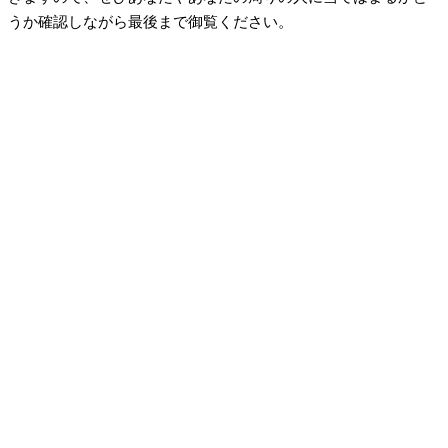
うか確認しながら最後まで御覧ください。