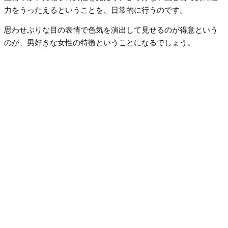
力をうったえるということを、日常的に行うのです。
思わせぶりな目の表情で色気を演出して見せるのが得意という
のが、男好きな女性の特徴ということになるでしょう。