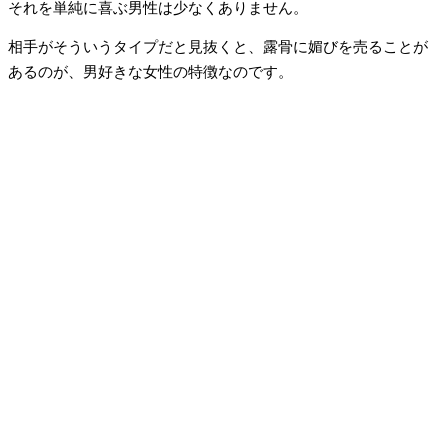
それを単純に喜ぶ男性は少なくありません。
相手がそういうタイプだと見抜くと、露骨に媚びを売ることが
あるのが、男好きな女性の特徴なのです。