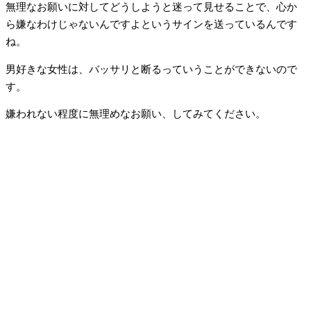
無理なお願いに対してどうしようと迷って見せることで、心か
ら嫌なわけじゃないんですよというサインを送っているんです
ね。
男好きな女性は、バッサリと断るっていうことができないので
す。
嫌われない程度に無理めなお願い、してみてください。