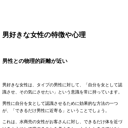
男好きな女性の特徴や心理
男性との物理的距離が近い
男好きな女性は、タイプの男性に対して、「自分を女として認
識させ、その気にさせたい」という意識を常に持っています。
男性に自分を女として認識させるために効果的な方法の一つ
が、「できるだけ男性に近寄る」ということでしょう。
これは、水商売の女性がお客さんに対し、できるだけ体を近づ