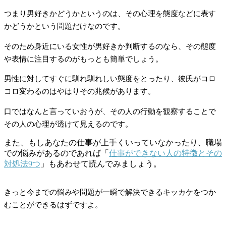
つまり男好きかどうかというのは、その心理を態度などに表す
かどうかという問題だけなのです。
そのため身近にいる女性が男好きか判断するのなら、その態度
や表情に注目するのがもっとも簡単でしょう。
男性に対してすぐに馴れ馴れしい態度をとったり、彼氏がコロ
コロ変わるのはやはりその兆候があります。
口ではなんと言っていおうが、その人の行動を観察することで
その人の心理が透けて見えるのです。
また、もしあなたの仕事が上手くいっていなかったり、職場
での悩みがあるのであれば「
仕事ができない人の特徴とその
対処法9つ
」もあわせて読んでみましょう。
きっと今までの悩みや問題が一瞬で解決できるキッカケをつか
むことができるはずですよ。