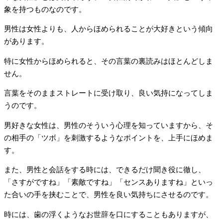
象を持つものなのです。
男性は女性よりも、人からほめられることが大好きという傾向
があります。
特に女性からほめられると、その言葉の裏読みはほとんどしま
せん。
言葉をそのままストレートに受け取り、良い気持になってしま
うのです。
男好きな女性は、男性のそういう心理を知っていますから、そ
の相手の「ツボ」を刺激するようなポイントを、上手にほめま
す。
また、男性と会話をする時には、できるだけ聞き役に徹し、
「さすがですね」「素敵ですね」「センスありますね」といっ
た合いの手を挟むことで、男性を良い気持ちにさせるのです。
時には、歯の浮くようなお世辞を口にすることもありますが、