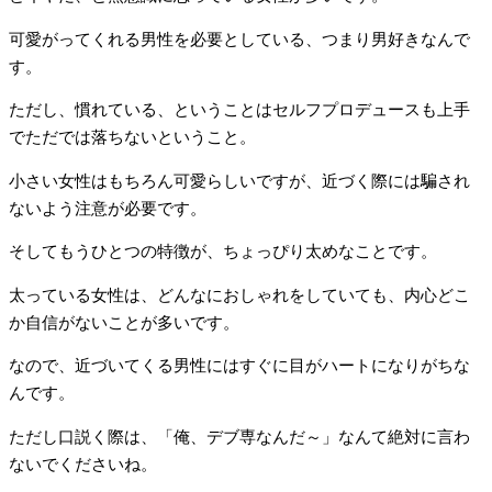
可愛がってくれる男性を必要としている、つまり男好きなんで
す。
ただし、慣れている、ということはセルフプロデュースも上手
でただでは落ちないということ。
小さい女性はもちろん可愛らしいですが、近づく際には騙され
ないよう注意が必要です。
そしてもうひとつの特徴が、ちょっぴり太めなことです。
太っている女性は、どんなにおしゃれをしていても、内心どこ
か自信がないことが多いです。
なので、近づいてくる男性にはすぐに目がハートになりがちな
んです。
ただし口説く際は、「俺、デブ専なんだ～」なんて絶対に言わ
ないでくださいね。