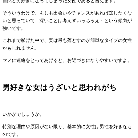
自然と男好きになってしまった女性であると言えます。
そういうわけで、もしも出会いやチャンスがあれば逃したくな
いと思っていて、深いことは考えずいっちゃえ～という傾向が
強いです。
これまで挙げた中で、実は最も落とすのが簡単なタイプの女性
かもしれません。
マメに連絡をとってあげると、お近づきになりやすいですよ。
男好きな女はうざいと思われがち
いかがでしょうか。
特別な理由や原因がない限り、基本的に女性は男性を好きなも
のです。