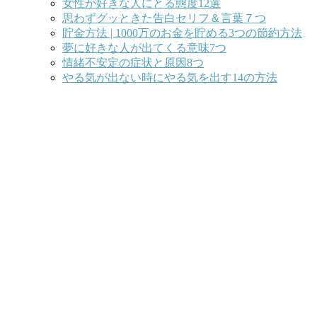
女性が好きな人にとる態度12選
思わずグッときた告白セリフ＆言葉７つ
貯金方法 | 1000万のお金を貯める3つの節約方法
夢に好きな人が出てくる意味7つ
情緒不安定の症状と原因8つ
やる気が出ない時にやる気を出す14の方法