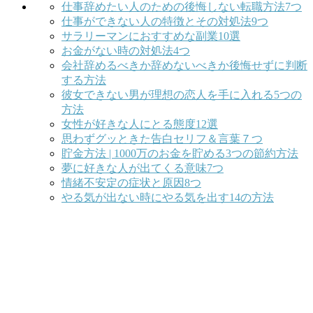
仕事辞めたい人のための後悔しない転職方法7つ
仕事ができない人の特徴とその対処法9つ
サラリーマンにおすすめな副業10選
お金がない時の対処法4つ
会社辞めるべきか辞めないべきか後悔せずに判断
する方法
彼女できない男が理想の恋人を手に入れる5つの
方法
女性が好きな人にとる態度12選
思わずグッときた告白セリフ＆言葉７つ
貯金方法 | 1000万のお金を貯める3つの節約方法
夢に好きな人が出てくる意味7つ
情緒不安定の症状と原因8つ
やる気が出ない時にやる気を出す14の方法