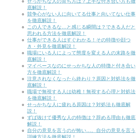
せっかちな人の育ち方は？上手な付き合い方も徹
底解説！
競争心がない人に向いてる仕事と向いてない仕事
を徹底解説！
この人できるな…と感じる瞬間は？できる人だと
思われる方法を徹底解説！
仕事ができる人はすぐわかる！その特徴や顔つ
き・外見を徹底解説！
職場にいる人によって態度を変える人の末路を徹
底解説！
マイペースなのにせっかちな人の特徴と付き合い
方を徹底解説！
注意されなくなったら終わり？原因と対処法を徹
底解説！
職場で無視する人は幼稚！無視する心理と対処法
を徹底解説！
せっかちな人に疲れる原因は？対処法も徹底解
説！
ずば抜けて優秀な人の特徴は？辞める理由も徹底
解説！
自分の意見を言うのが怖い…。自分の意見を言う
訓練方法を徹底解説！