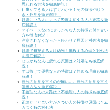
思われる方法を徹底解説！
仕事ができる人はすぐわかる！その特徴や顔つ
き・外見を徹底解説！
職場にいる人によって態度を変える人の末路を徹
底解説！
マイペースなのにせっかちな人の特徴と付き合い
方を徹底解説！
注意されなくなったら終わり？原因と対処法を徹
底解説！
職場で無視する人は幼稚！無視する心理と対処法
を徹底解説！
せっかちな人に疲れる原因は？対処法も徹底解
説！
ずば抜けて優秀な人の特徴は？辞める理由も徹底
解説！
自分の意見を言うのが怖い…。自分の意見を言う
訓練方法を徹底解説！
不義理な人の末路は？不義理な人の特徴も徹底解
説！
正論だけど言い方がきつい人の特徴や原因は？ム
カつく時の対処法！