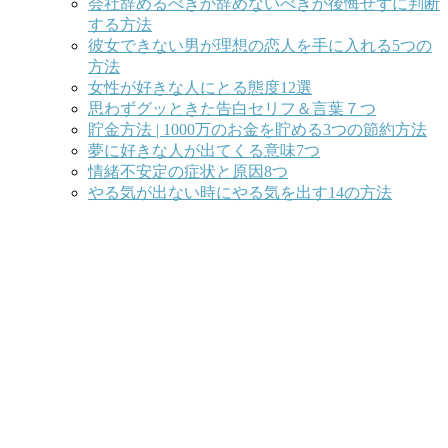
会社辞めるべきか辞めないべきか後悔せずに判断
する方法
彼女できない男が理想の恋人を手に入れる5つの
方法
女性が好きな人にとる態度12選
思わずグッときた告白セリフ＆言葉７つ
貯金方法 | 1000万のお金を貯める3つの節約方法
夢に好きな人が出てくる意味7つ
情緒不安定の症状と原因8つ
やる気が出ない時にやる気を出す14の方法