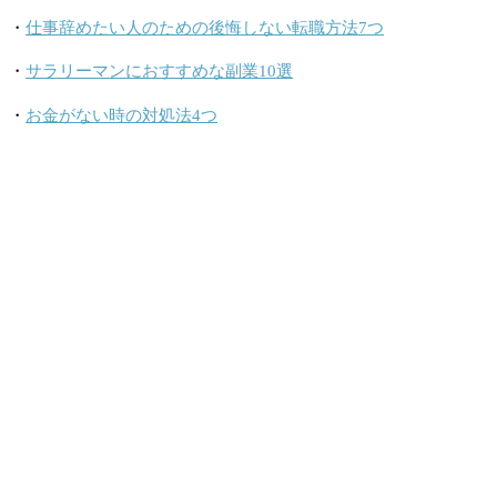
・
仕事辞めたい人のための後悔しない転職方法7つ
・
サラリーマンにおすすめな副業10選
・
お金がない時の対処法4つ