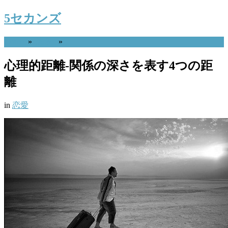
5セカンズ
Home
»
恋愛
»
心理的距離-関係の深さを表す4つの距
離
in
恋愛