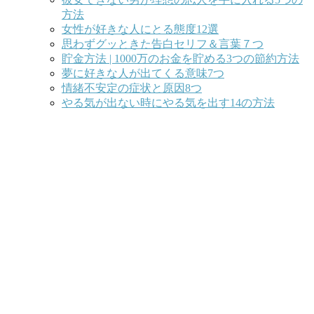
方法
女性が好きな人にとる態度12選
思わずグッときた告白セリフ＆言葉７つ
貯金方法 | 1000万のお金を貯める3つの節約方法
夢に好きな人が出てくる意味7つ
情緒不安定の症状と原因8つ
やる気が出ない時にやる気を出す14の方法