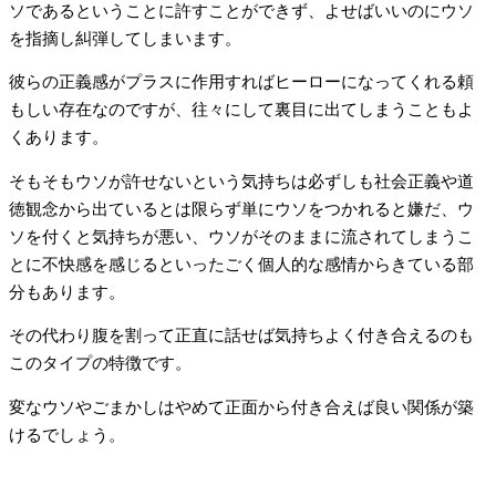
ソであるということに許すことができず、よせばいいのにウソ
を指摘し糾弾してしまいます。
彼らの正義感がプラスに作用すればヒーローになってくれる頼
もしい存在なのですが、往々にして裏目に出てしまうこともよ
くあります。
そもそもウソが許せないという気持ちは必ずしも社会正義や道
徳観念から出ているとは限らず単にウソをつかれると嫌だ、ウ
ソを付くと気持ちが悪い、ウソがそのままに流されてしまうこ
とに不快感を感じるといったごく個人的な感情からきている部
分もあります。
その代わり腹を割って正直に話せば気持ちよく付き合えるのも
このタイプの特徴です。
変なウソやごまかしはやめて正面から付き合えば良い関係が築
けるでしょう。