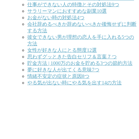
仕事ができない人の特徴とその対処法9つ
サラリーマンにおすすめな副業10選
お金がない時の対処法4つ
会社辞めるべきか辞めないべきか後悔せずに判断
する方法
彼女できない男が理想の恋人を手に入れる5つの
方法
女性が好きな人にとる態度12選
思わずグッときた告白セリフ＆言葉７つ
貯金方法 | 1000万のお金を貯める3つの節約方法
夢に好きな人が出てくる意味7つ
情緒不安定の症状と原因8つ
やる気が出ない時にやる気を出す14の方法