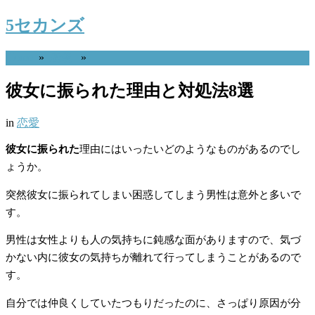
5セカンズ
Home
»
恋愛
»
彼女に振られた理由と対処法8選
in
恋愛
彼女に振られた
理由にはいったいどのようなものがあるのでし
ょうか。
突然彼女に振られてしまい困惑してしまう男性は意外と多いで
す。
男性は女性よりも人の気持ちに鈍感な面がありますので、気づ
かない内に彼女の気持ちが離れて行ってしまうことがあるので
す。
自分では仲良くしていたつもりだったのに、さっぱり原因が分