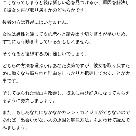
こうなってしまうと後は新しい恋を見つけるか、原因を解決し
て彼女を再び取り戻すかのどちらかです。
後者の方は容易にはいきません。
女性は男性と違って次の恋へと踏み出す切り替えが早いため、
すでにもう動き出しているかもしれません。
そうなると復縁するのは難しいでしょう。
どちらの方法を選ぶかはあなた次第ですが、彼女を取り戻すた
めに動くなら振られた理由をしっかりと把握しておくことが大
事です。
そして振られた理由を改善し、彼女に再び好きになってもらえ
るように努力しましょう。
また、もしあなたになかなかカレシ・カノジョができないので
あれば「出会いがない人の原因と解決方法」もあわせて読んで
みましょう。