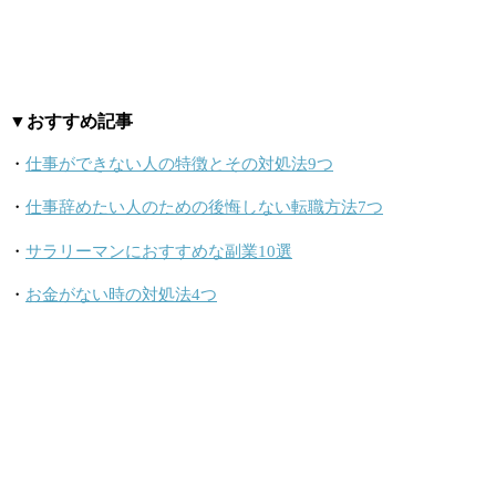
▼おすすめ記事
・
仕事ができない人の特徴とその対処法9つ
・
仕事辞めたい人のための後悔しない転職方法7つ
・
サラリーマンにおすすめな副業10選
・
お金がない時の対処法4つ