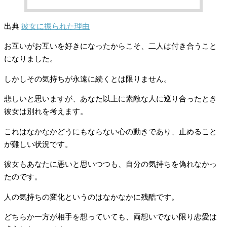
出典
彼女に振られた理由
お互いがお互いを好きになったからこそ、二人は付き合うこと
になりました。
しかしその気持ちが永遠に続くとは限りません。
悲しいと思いますが、あなた以上に素敵な人に巡り合ったとき
彼女は別れを考えます。
これはなかなかどうにもならない心の動きであり、止めること
が難しい状況です。
彼女もあなたに悪いと思いつつも、自分の気持ちを偽れなかっ
たのです。
人の気持ちの変化というのはなかなかに残酷です。
どちらか一方が相手を想っていても、両想いでない限り恋愛は