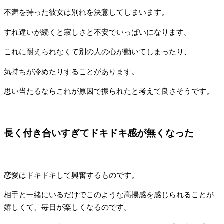
不満を持った彼女は別れを決意してしまいます。
すれ違いが続くと寂しさと不安でいっぱいになります。
これに耐えられなくて別の人の心が動いてしまったり、
気持ちが冷めたりすることがあります。
思い当たるならこれが原因で振られたと考えて良さそうです。
長く付き合いすぎてドキドキ感が無くなった
恋愛はドキドキして興奮するものです。
相手と一緒にいるだけでこのような高揚感を感じられることが
嬉しくて、毎日が楽しくなるのです。