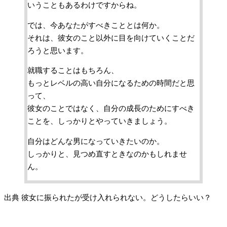
いうこともあるわけですからね。
では、今あなたがすべきこととは何か。
それは、彼女のこと以外に目を向けていくことだ
ろうと思います。
就職することはもちろん、
もっとレベルの高い自分になるための時間だと思
って、
彼女のことではなく、自分の成長のためにすべき
ことを、しっかりとやっていきましょう。
自分はどんな男になっていきたいのか。
しっかりと、見つめ直すときなのかもしれませ
ん。
出典 彼女に振られたが受け入れられない。どうしたらいい？