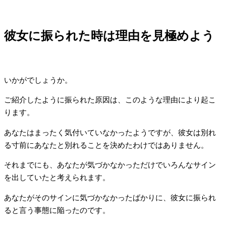
彼女に振られた時は理由を見極めよう
いかがでしょうか。
ご紹介したように振られた原因は、このような理由により起こ
ります。
あなたはまったく気付いていなかったようですが、彼女は別れ
る寸前にあなたと別れることを決めたわけではありません。
それまでにも、あなたが気づかなかっただけでいろんなサイン
を出していたと考えられます。
あなたがそのサインに気づかなかったばかりに、彼女に振られ
ると言う事態に陥ったのです。