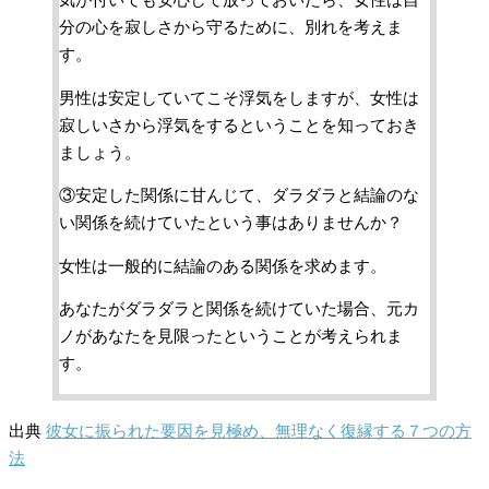
気が付いても安心して放っておいたら、女性は自
分の心を寂しさから守るために、別れを考えま
す。
男性は安定していてこそ浮気をしますが、女性は
寂しいさから浮気をするということを知っておき
ましょう。
③安定した関係に甘んじて、ダラダラと結論のな
い関係を続けていたという事はありませんか？
女性は一般的に結論のある関係を求めます。
あなたがダラダラと関係を続けていた場合、元カ
ノがあなたを見限ったということが考えられま
す。
出典
彼女に振られた要因を見極め、無理なく復縁する７つの方
法