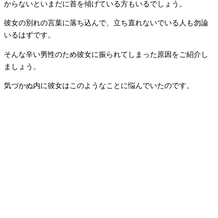
からないといまだに首を傾げている方もいるでしょう。
彼女の別れの言葉に落ち込んで、立ち直れないでいる人も勿論
いるはずです。
そんな辛い男性のため彼女に振られてしまった原因をご紹介し
ましょう。
気づかぬ内に彼女はこのようなことに悩んでいたのです。