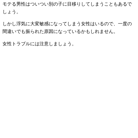
モテる男性はついつい別の子に目移りしてしまうこともあるで
しょう。
しかし浮気に大変敏感になってしまう女性はいるので、一度の
間違いでも振られた原因になっているかもしれません。
女性トラブルには注意しましょう。