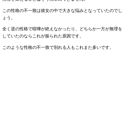
この性格の不一致は彼女の中で大きな悩みとなっていたのでし
ょう。
全く逆の性格で喧嘩が絶えなかったり、どちらか一方が無理を
していたのならこれが振られた原因です。
このような性格の不一致で別れる人もこれまた多いです。