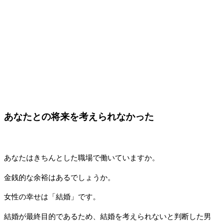
あなたとの将来を考えられなかった
あなたはきちんとした職場で働いていますか。
金銭的な余裕はあるでしょうか。
女性の幸せは「結婚」です。
結婚が最終目的であるため、結婚を考えられないと判断した男