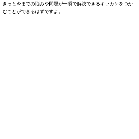
きっと今までの悩みや問題が一瞬で解決できるキッカケをつか
むことができるはずですよ。