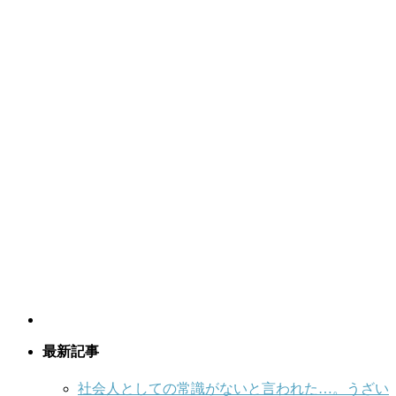
最新記事
社会人としての常識がないと言われた…。うざい